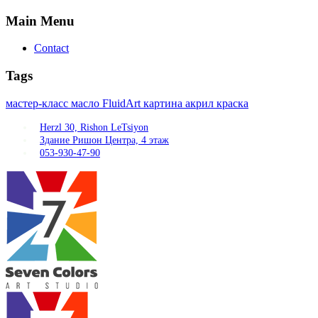
Main
Menu
Contact
Tags
мастер-класс
масло
FluidArt
картина
акрил
краска
Herzl 30, Rishon LeTsiyon
Здание Ришон Центра, 4 этаж
053-930-47-90