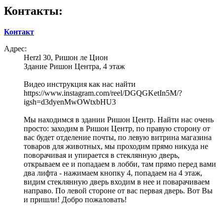
Контакты:
Контакт
Адрес:
Herzl 30, Ришон ле Цион
Здание Ришон Центра, 4 этаж
Видео инструкция как нас найти
https://www.instagram.com/reel/DGQGKetIn5M/?
igsh=d3dyenMwOWtxbHU3
Мы находимся в здании Ришон Центр. Найти нас очень
просто: заходим в Ришон Центр, по правую сторону от
вас будет отделение почты, по левую витрина магазина
товаров для животных, мы проходим прямо никуда не
поворачивая и упирается в стеклянную дверь,
открываем ее и попадаем в лобби, там прямо перед вами
два лифта - нажимаем кнопку 4, попадаем на 4 этаж,
видим стеклянную дверь входим в нее и поварачиваем
направо. По левой стороне от вас первая дверь. Вот Вы
и пришли! Добро пожаловать!