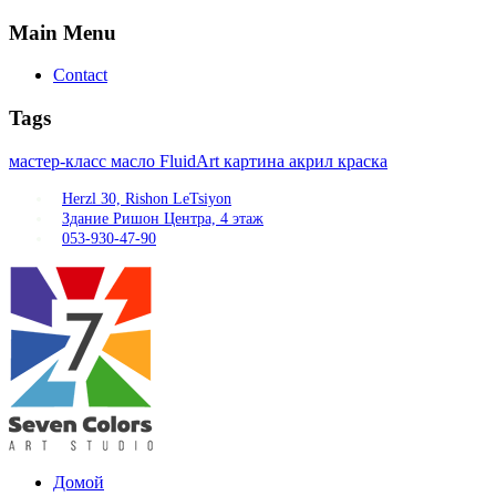
Main
Menu
Contact
Tags
мастер-класс
масло
FluidArt
картина
акрил
краска
Herzl 30, Rishon LeTsiyon
Здание Ришон Центра, 4 этаж
053-930-47-90
Домой