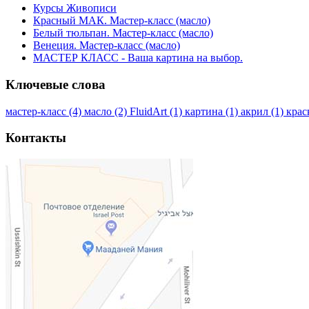
Курсы Живописи
Красный МАК. Мастер-класс (масло)
Белый тюльпан. Мастер-класс (масло)
Венеция. Мастер-класс (масло)
МАСТЕР КЛАСС - Ваша картина на выбор.
Ключевые
слова
мастер-класс (4)
масло (2)
FluidArt (1)
картина (1)
акрил (1)
крас
Контакты