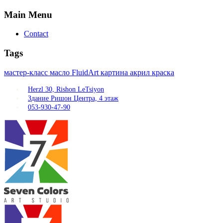
Main
Menu
Contact
Tags
мастер-класс
масло
FluidArt
картина
акрил
краска
Herzl 30, Rishon LeTsiyon
Здание Ришон Центра, 4 этаж
053-930-47-90